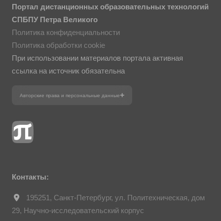
Портал дистанционных образовательных технологий
СПБПУ Петра Великого
Политика конфиденциальности
Политика обработки cookie
При использовании материалов портала активная
ссылка на источник обязательна
Авторские права и персональные данные
Фотографии размещены с согласия
изображённых лиц в соответствии
с требованиями законодательства
о персональных данных. Согласно
ст. 152.1 ГК РФ «Охрана изображения
гражданина», все фотоматериалы
являются объектами авторского права.
Их копирование и дальнейшее
использование без письменного согласия
правообладателя запрещено.
Контакты:
195251, Санкт-Петербург, ул. Политехническая, дом
29, Научно-исследовательский корпус