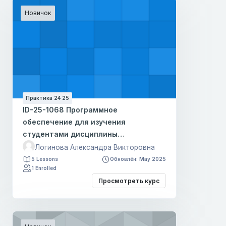
Новичок
Практика 24 25
ID-25-1068 Программное
обеспечение для изучения
студентами дисциплины
"Иностранный язык в
Логинова Александра Викторовна
профессиональной коммуникации"
5 Lessons
Обновлён: May 2025
1 Enrolled
Просмотреть курс