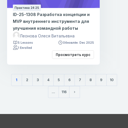
Практика 24 25
ID-25-1308 Разработка концепции и
MVP внутреннего инструмента для
улучшения командной работы
Леонова Олеся Витальевна
5 Lessons
Обновлён: Dec 2025
1 Enrolled
Просмотреть курс
1
2
3
4
5
6
7
8
9
10
(текущая)
…
116
Следующая страница